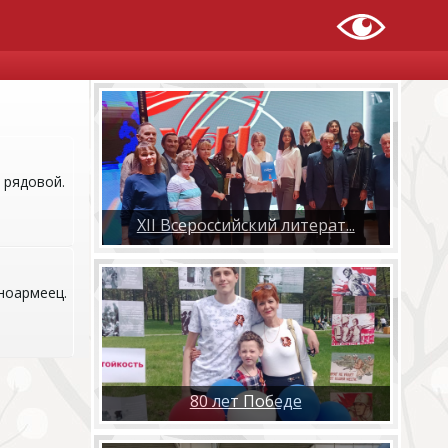
 рядовой.
XII Всероссийский литерат...
ноармеец.
80 лет Победе