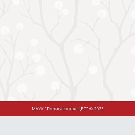
МАУК "Полысаевская ЦБС" © 2023