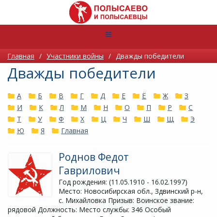
Главная
/
Участники войны
/
Дважды победители
Дважды победители
А
Б
В
Г
Д
Е
Ё
Ж
З
И
К
Л
М
Н
О
П
Р
С
Т
У
Ф
Х
Ц
Ч
Ш
Щ
Э
Ю
Я
Главная
Роднов Федот
Гаврилович
Год рождения: (11.05.1910 - 16.02.1997)
Место: Новосибирская обл., Здвинский р-н,
с. Михайловка Призыв: Воинское звание:
рядовой Должность: Место службы: 346 Особый