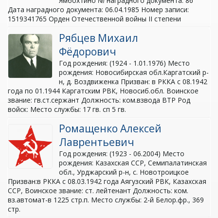
Ямбохтино № наградного документа: 86
Дата наградного документа: 06.04.1985 Номер записи:
1519341765 Орден Отечественной войны II степени
Рябцев Михаил
Фёдорович
Год рождения: (1924 - 1.01.1976) Место
рождения: Новосибирская обл.Каргатский р-
н, д. Воздвиженка Призван: в РККА с 08.1942
года по 01.1944 Каргатским РВК, Новосиб.обл. Воинское
звание: гв.ст.сержант Должность: ком.взвода ВТР Род
войск: Место службы: 17 гв. сп 5 гв.
Ромащенко Алексей
Лаврентьевич
Год рождения: (1923 - 06.2004) Место
рождения: Казахская ССР, Семипалатинская
обл., Урджарский р-н, с. Новотроицкое
Призван:в РККА с 08.03.1942 года Аягузский РВК, Казахская
ССР, Воинское звание: ст. лейтенант Должность: ком.
вз.автомат-в 1225 стр.п. Место службы: 2-й Белор.фр., 369
стр.