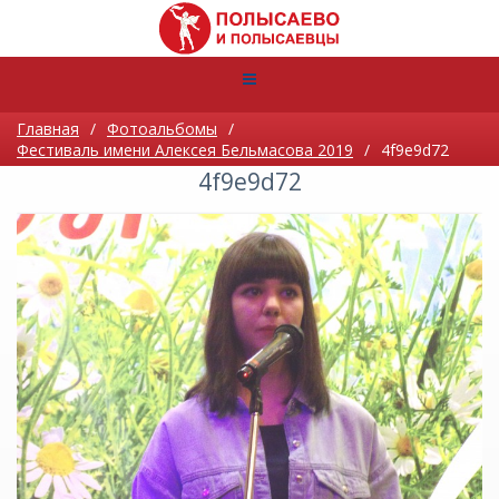
Главная
/
Фотоальбомы
/
Фестиваль имени Алексея Бельмасова 2019
/
4f9e9d72
4f9e9d72