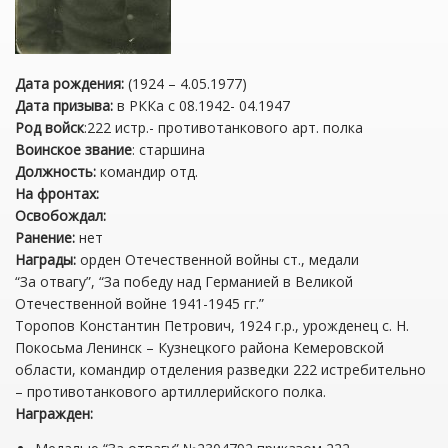
Дата рождения:
(1924 – 4.05.1977)
Дата призыва:
в РККа с 08.1942- 04.1947
Род войск
:222 истр.- противотанкового арт. полка
Воинское звание
: старшина
Должность:
командир отд.
На фронтах:
Освобождал:
Ранение:
нет
Награды:
орден Отечественной войны ст., медали
“За отвагу”, “За победу над Германией в Великой
Отечественной войне 1941-1945 гг.”
Торопов Константин Петрович, 1924 г.р., урожденец с. Н.
Покосьма Ленинск – Кузнецкого района Кемеровской
области, командир отделения разведки 222 истребительно
– противотанкового артиллерийского полка.
Награжден: