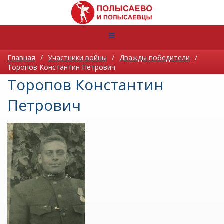
Главная
/
Участники войны
/
Дважды победители
/
Торопов Константин Петрович
Торопов Константин
Петрович