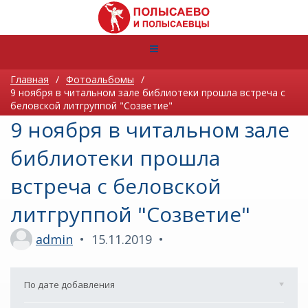
Главная
/
Фотоальбомы
/
9 ноября в читальном зале библиотеки прошла встреча с
беловской литгруппой "Созветие"
9 ноября в читальном зале
библиотеки прошла
встреча с беловской
литгруппой "Созветие"
admin
15.11.2019
По дате добавления